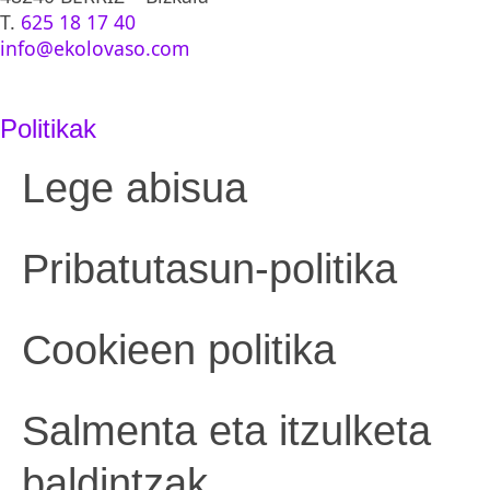
T.
625 18 17 40
info@ekolovaso.com
Politikak
Lege abisua
Pribatutasun-politika
Cookieen politika
Salmenta eta itzulketa
baldintzak