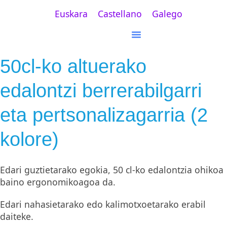
Euskara
Castellano
Galego
50cl-ko altuerako
edalontzi berrerabilgarri
eta pertsonalizagarria (2
kolore)
Edari guztietarako egokia, 50 cl-ko edalontzia ohikoa
baino ergonomikoagoa da.
Edari nahasietarako edo kalimotxoetarako erabil
daiteke.