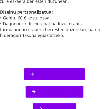
zure eskaera berresten duzunean.
Diseinu pertsonalizatua:
• Gehitu 60 € kostu osoa.
• Dagoeneko diseinu bat baduzu, erantsi
formularioari eskaera berresten duzunean, haren
bideragarritasuna egiaztatzeko.
Inprimaketa-txantiloia
Inprimatzeko arauak