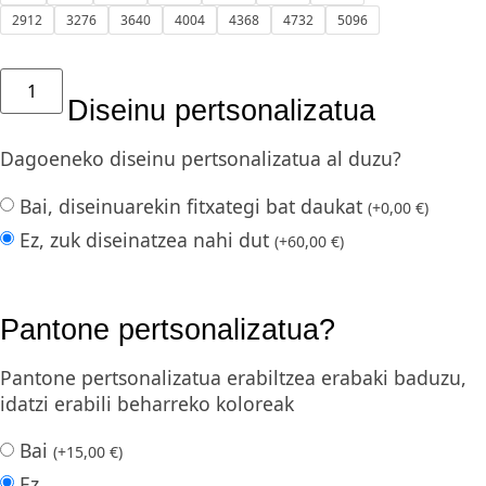
2912
3276
3640
4004
4368
4732
5096
Diseinu pertsonalizatua
Dagoeneko diseinu pertsonalizatua al duzu?
Bai, diseinuarekin fitxategi bat daukat
(
+
0,00
€
)
Ez, zuk diseinatzea nahi dut
(
+
60,00
€
)
Pantone pertsonalizatua?
Pantone pertsonalizatua erabiltzea erabaki baduzu,
idatzi erabili beharreko koloreak
Bai
(
+
15,00
€
)
Ez