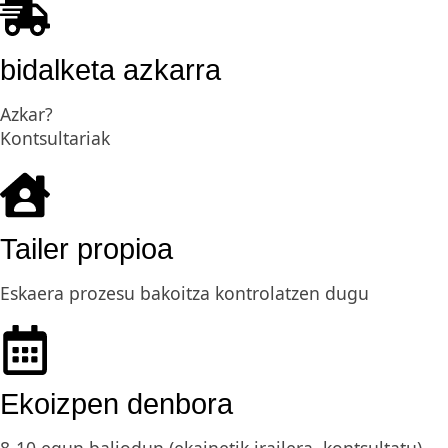
bidalketa azkarra
Azkar?
Kontsultariak
Tailer propioa
Eskaera prozesu bakoitza kontrolatzen dugu
Ekoizpen denbora
8-10 egun baliodun (ekainetik irailera, kontsultatu)