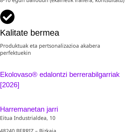
Kalitate bermea
Produktuak eta pertsonalizazioa akabera
perfektuekin
Ekolovaso® edalontzi berrerabilgarriak
[2026]
Harremanetan jarri
Eitua Industrialdea, 10
48240 BERRIZ – Bizkaia