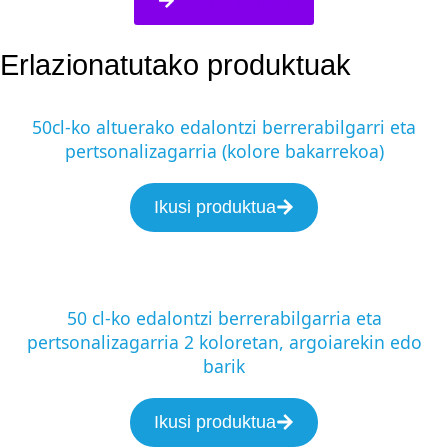
Fitxa teknikoa
Erlazionatutako produktuak
50cl-ko altuerako edalontzi berrerabilgarri eta
pertsonalizagarria (kolore bakarrekoa)
Ikusi produktua
50 cl-ko edalontzi berrerabilgarria eta
pertsonalizagarria 2 koloretan, argoiarekin edo
barik
Ikusi produktua