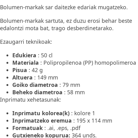
Bolumen-markak sar daitezke edariak mugatzeko.
Bolumen-markak sartuta, ez duzu erosi behar beste
edalontzi mota bat, trago desberdinetarako.
Ezaugarri teknikoak:
Edukiera
: 50 cl
Materiala
: Polipropilenoa (PP) homopolimeroa
Pisua
: 42 g
Altuera
: 149 mm
Goiko diametroa
: 79 mm
Beheko diametroa
: 58 mm
Inprimatu xehetasunak:
Inprimatu kolorea(k)
: kolore 1
Inprimatzeko eremua
: 195 x 114 mm
Formatuak
: .ai, .eps, .pdf
Gutxieneko kopurua:
364 unds.