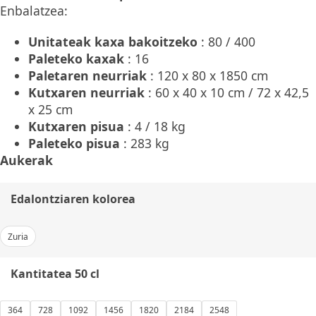
Enbalatzea:
Unitateak kaxa bakoitzeko
: 80 / 400
Paleteko kaxak
: 16
Paletaren neurriak
: 120 x 80 x 1850 cm
Kutxaren neurriak
: 60 x 40 x 10 cm / 72 x 42,5
x 25 cm
Kutxaren pisua
: 4 / 18 kg
Paleteko pisua
: 283 kg
Aukerak
Edalontziaren kolorea
Zuria
Kantitatea 50 cl
364
728
1092
1456
1820
2184
2548