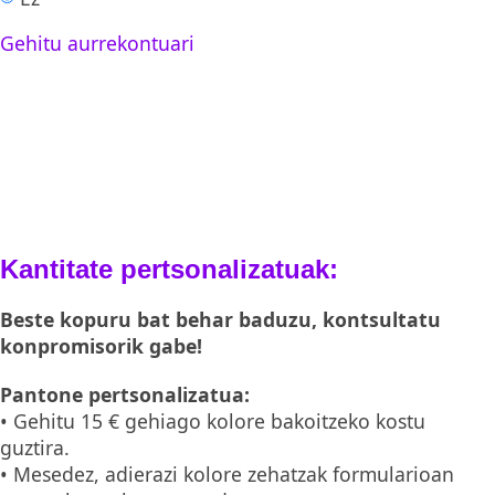
Gehitu aurrekontuari
Kantitate pertsonalizatuak:
Beste kopuru bat behar baduzu,
kontsultatu
konpromisorik gabe!
Pantone pertsonalizatua:
• Gehitu 15 € gehiago kolore bakoitzeko kostu
guztira.
• Mesedez, adierazi kolore zehatzak formularioan