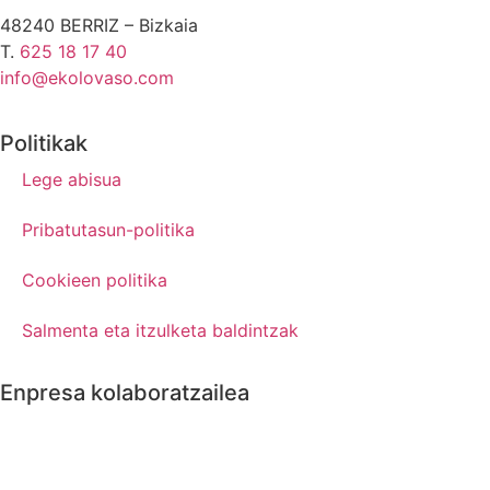
48240 BERRIZ – Bizkaia
T.
625 18 17 40
info@ekolovaso.com
Politikak
Lege abisua
Pribatutasun-politika
Cookieen politika
Salmenta eta itzulketa baldintzak
Enpresa kolaboratzailea