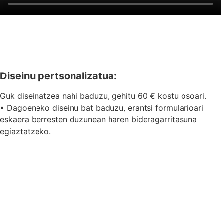
Diseinu pertsonalizatua:
Guk diseinatzea nahi baduzu, gehitu 60 € kostu osoari.
• Dagoeneko diseinu bat baduzu, erantsi formularioari
eskaera berresten duzunean haren bideragarritasuna
egiaztatzeko.
Inprimaketa-txantiloia