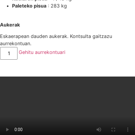
Paleteko pisua
: 283 kg
Aukerak
Eskaerapean dauden aukerak. Kontsulta gaitzazu
aurrekontuan.
Gehitu aurrekontuari