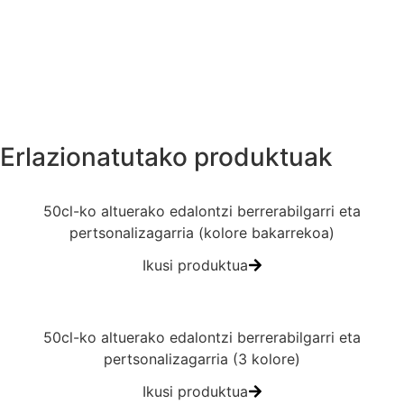
Inprimatzeko arauak
Fitxa teknikoa
Erlazionatutako produktuak
50cl-ko altuerako edalontzi berrerabilgarri eta
pertsonalizagarria (kolore bakarrekoa)
Ikusi produktua
50cl-ko altuerako edalontzi berrerabilgarri eta
pertsonalizagarria (3 kolore)
Ikusi produktua