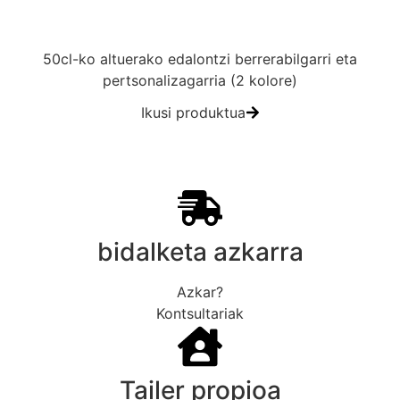
50cl-ko altuerako edalontzi berrerabilgarri eta
pertsonalizagarria (2 kolore)
Ikusi produktua
bidalketa azkarra
Azkar?
Kontsultariak
Tailer propioa