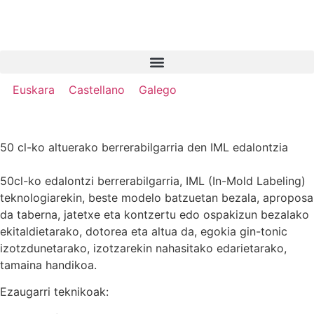
Euskara
Castellano
Galego
50 cl-ko altuerako berrerabilgarria den IML edalontzia
50cl-ko edalontzi berrerabilgarria, IML (In-Mold Labeling)
teknologiarekin, beste modelo batzuetan bezala, aproposa
da taberna, jatetxe eta kontzertu edo ospakizun bezalako
ekitaldietarako, dotorea eta altua da, egokia gin-tonic
izotzdunetarako, izotzarekin nahasitako edarietarako,
tamaina handikoa.
Ezaugarri teknikoak: