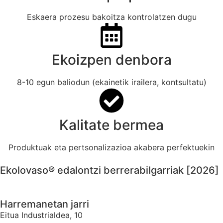
Eskaera prozesu bakoitza kontrolatzen dugu
Ekoizpen denbora
8-10 egun baliodun (ekainetik irailera, kontsultatu)
Kalitate bermea
Produktuak eta pertsonalizazioa akabera perfektuekin
Ekolovaso® edalontzi berrerabilgarriak [2026]
Harremanetan jarri
Eitua Industrialdea, 10