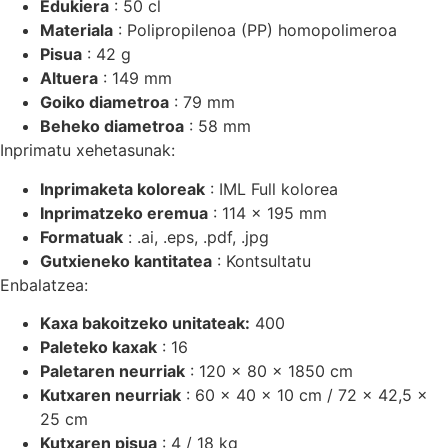
Edukiera
: 50 cl
Materiala
: Polipropilenoa (PP) homopolimeroa
Pisua
: 42 g
Altuera
: 149 mm
Goiko diametroa
: 79 mm
Beheko diametroa
: 58 mm
Inprimatu xehetasunak:
Inprimaketa koloreak
: IML Full kolorea
Inprimatzeko eremua
: 114 x 195 mm
Formatuak
: .ai, .eps, .pdf, .jpg
Gutxieneko kantitatea
: Kontsultatu
Enbalatzea:
Kaxa bakoitzeko unitateak:
400
Paleteko kaxak
: 16
Paletaren neurriak
: 120 x 80 x 1850 cm
Kutxaren neurriak
: 60 x 40 x 10 cm / 72 x 42,5 x
25 cm
Kutxaren pisua
: 4 / 18 kg