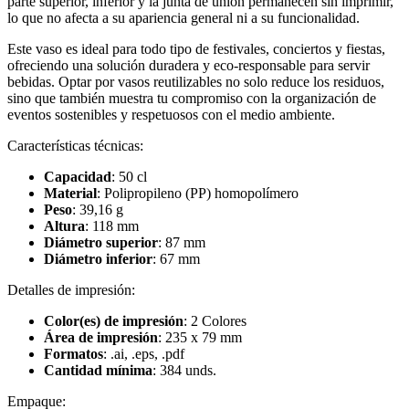
parte superior, inferior y la junta de unión permanecen sin imprimir,
lo que no afecta a su apariencia general ni a su funcionalidad.
Este vaso es ideal para todo tipo de festivales, conciertos y fiestas,
ofreciendo una solución duradera y eco-responsable para servir
bebidas. Optar por vasos reutilizables no solo reduce los residuos,
sino que también muestra tu compromiso con la organización de
eventos sostenibles y respetuosos con el medio ambiente.
Características técnicas:
Capacidad
: 50 cl
Material
: Polipropileno (PP) homopolímero
Peso
: 39,16 g
Altura
: 118 mm
Diámetro superior
: 87 mm
Diámetro inferior
: 67 mm
Detalles de impresión:
Color(es) de impresión
: 2 Colores
Área de impresión
: 235 x 79 mm
Formatos
: .ai, .eps, .pdf
Cantidad mínima
: 384 unds.
Empaque: