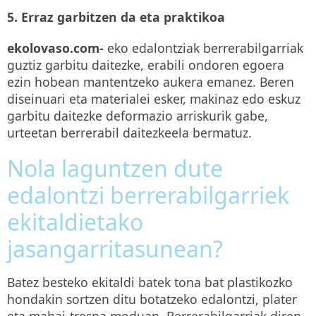
5. Erraz garbitzen da eta praktikoa
ekolovaso.com-
eko edalontziak berrerabilgarriak
guztiz garbitu daitezke, erabili ondoren egoera
ezin hobean mantentzeko aukera emanez. Beren
diseinuari eta materialei esker, makinaz edo eskuz
garbitu daitezke deformazio arriskurik gabe,
urteetan berrerabil daitezkeela bermatuz.
Nola laguntzen dute
edalontzi berrerabilgarriek
ekitaldietako
jasangarritasunean?
Batez besteko ekitaldi batek tona bat plastikozko
hondakin sortzen ditu botatzeko edalontzi, plater
eta mahai-tresna moduan. Berrerabilgarriak diren