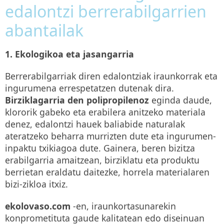
edalontzi berrerabilgarrien
abantailak
1. Ekologikoa eta jasangarria
Berrerabilgarriak diren edalontziak iraunkorrak eta
ingurumena errespetatzen dutenak dira.
Birziklagarria den polipropilenoz
eginda daude,
klororik gabeko eta erabilera anitzeko materiala
denez, edalontzi hauek baliabide naturalak
ateratzeko beharra murrizten dute eta ingurumen-
inpaktu txikiagoa dute. Gainera, beren bizitza
erabilgarria amaitzean, birziklatu eta produktu
berrietan eraldatu daitezke, horrela materialaren
bizi-zikloa itxiz.
ekolovaso.com
-en, iraunkortasunarekin
konprometituta gaude kalitatean edo diseinuan