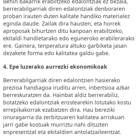
Behin bakarrik erabiltzeko edalontziak ez bezala,
berrerabilgarriak diren edalontziak denboraren
proban irauten duten kalitate handiko materialez
eginda daude. Zailak dira hausten, eta horrek
aproposak bihurtzen ditu kanpoan erabiltzeko,
ekitaldi handietarako edo eguneroko erabilerarako
ere. Gainera, tenperatura altuko garbiketa jasan
dezakete forma edo kalitatea galdu gabe.
4. Epe luzerako aurrezki ekonomikoak
Berrerabilgarriak diren edalontzien hasierako
prezioa handiagoa iruditu arren, inbertsioa azkar
berreskuratzen da. Hainbat aldiz berrerabiliz,
botatzeko edalontziak erostearekin lotutako kostu
errepikakorrak ezabatzen dira. Hau bereziki
onuragarria da zerbitzuaren kalitatea arriskuan
jarri gabe kostuak murriztu nahi dituzten
enpresentzat eta ekitaldien antolatzaileentzat.