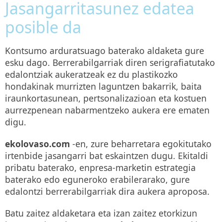
Jasangarritasunez edatea
posible da
Kontsumo arduratsuago baterako aldaketa gure
esku dago. Berrerabilgarriak diren serigrafiatutako
edalontziak aukeratzeak ez du plastikozko
hondakinak murrizten laguntzen bakarrik, baita
iraunkortasunean, pertsonalizazioan eta kostuen
aurrezpenean nabarmentzeko aukera ere ematen
digu.
ekolovaso.com
-en, zure beharretara egokitutako
irtenbide jasangarri bat eskaintzen dugu. Ekitaldi
pribatu baterako, enpresa-marketin estrategia
baterako edo eguneroko erabilerarako, gure
edalontzi berrerabilgarriak dira aukera aproposa.
Batu zaitez aldaketara eta izan zaitez etorkizun