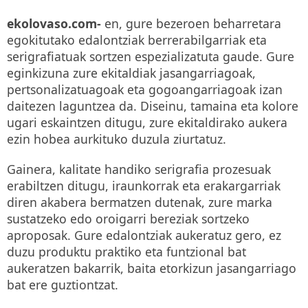
ekolovaso.com-
en, gure bezeroen beharretara
egokitutako edalontziak berrerabilgarriak eta
serigrafiatuak sortzen espezializatuta gaude. Gure
eginkizuna zure ekitaldiak jasangarriagoak,
pertsonalizatuagoak eta gogoangarriagoak izan
daitezen laguntzea da. Diseinu, tamaina eta kolore
ugari eskaintzen ditugu, zure ekitaldirako aukera
ezin hobea aurkituko duzula ziurtatuz.
Gainera, kalitate handiko serigrafia prozesuak
erabiltzen ditugu, iraunkorrak eta erakargarriak
diren akabera bermatzen dutenak, zure marka
sustatzeko edo oroigarri bereziak sortzeko
aproposak. Gure edalontziak aukeratuz gero, ez
duzu produktu praktiko eta funtzional bat
aukeratzen bakarrik, baita etorkizun jasangarriago
bat ere guztiontzat.