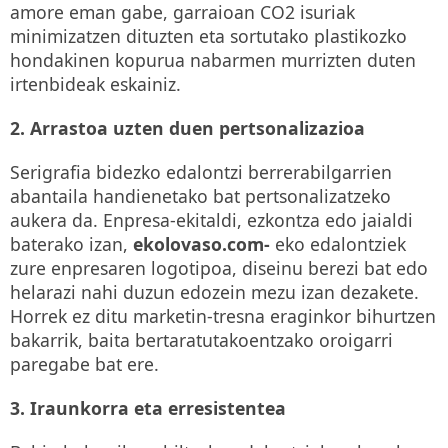
amore eman gabe, garraioan CO2 isuriak
minimizatzen dituzten eta sortutako plastikozko
hondakinen kopurua nabarmen murrizten duten
irtenbideak eskainiz.
2. Arrastoa uzten duen pertsonalizazioa
Serigrafia bidezko edalontzi berrerabilgarrien
abantaila handienetako bat pertsonalizatzeko
aukera da. Enpresa-ekitaldi, ezkontza edo jaialdi
baterako izan,
ekolovaso.com-
eko edalontziek
zure enpresaren logotipoa, diseinu berezi bat edo
helarazi nahi duzun edozein mezu izan dezakete.
Horrek ez ditu marketin-tresna eraginkor bihurtzen
bakarrik, baita bertaratutakoentzako oroigarri
paregabe bat ere.
3. Iraunkorra eta erresistentea