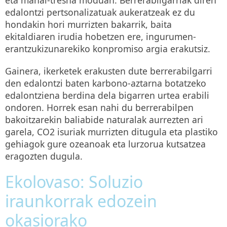
edalontzi pertsonalizatuak aukeratzeak ez du
hondakin hori murrizten bakarrik, baita
ekitaldiaren irudia hobetzen ere, ingurumen-
erantzukizunarekiko konpromiso argia erakutsiz.
Gainera, ikerketek erakusten dute berrerabilgarri
den edalontzi baten karbono-aztarna botatzeko
edalontziena berdina dela bigarren urtea erabili
ondoren. Horrek esan nahi du berrerabilpen
bakoitzarekin baliabide naturalak aurrezten ari
garela, CO2 isuriak murrizten ditugula eta plastiko
gehiagok gure ozeanoak eta lurzorua kutsatzea
eragozten dugula.
Ekolovaso: Soluzio
iraunkorrak edozein
okasiorako