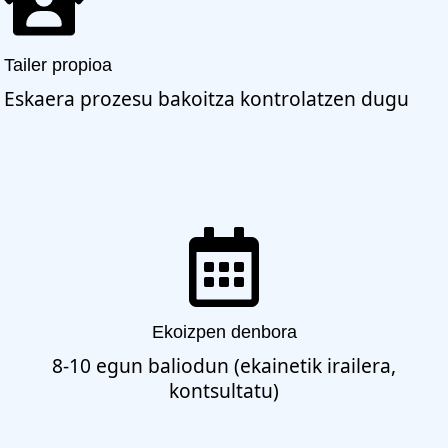
Tailer propioa
Eskaera prozesu bakoitza kontrolatzen dugu
Ekoizpen denbora
8-10 egun baliodun (ekainetik irailera,
kontsultatu)