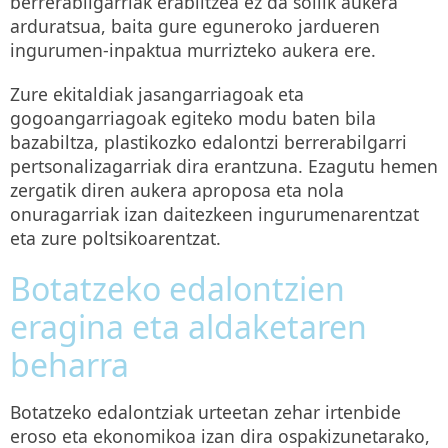
berrerabilgarriak erabiltzea ez da soilik aukera
arduratsua, baita gure eguneroko jardueren
ingurumen-inpaktua murrizteko aukera ere.
Zure ekitaldiak jasangarriagoak eta
gogoangarriagoak egiteko modu baten bila
bazabiltza, plastikozko edalontzi berrerabilgarri
pertsonalizagarriak dira erantzuna. Ezagutu hemen
zergatik diren aukera aproposa eta nola
onuragarriak izan daitezkeen ingurumenarentzat
eta zure poltsikoarentzat.
Botatzeko edalontzien
eragina eta aldaketaren
beharra
Botatzeko edalontziak urteetan zehar irtenbide
eroso eta ekonomikoa izan dira ospakizunetarako,