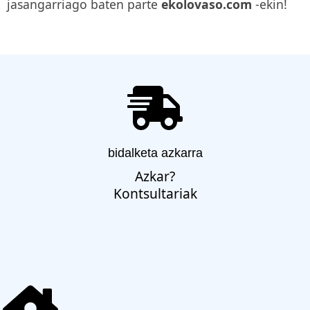
jasangarriago baten parte
ekolovaso.com
-ekin!
bidalketa azkarra
Azkar?
Kontsultariak