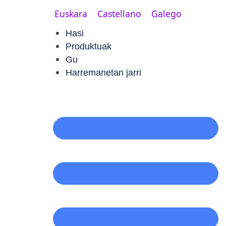
Euskara
Castellano
Galego
Hasi
Produktuak
Gu
Harremanetan jarri