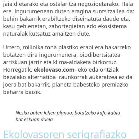
jaialdietarako eta ostalaritza negozioetarako. Hala
ere, ingurumenean duten eragina suntsitzailea da:
behin bakarrik erabiltzeko diseinatuta daude eta,
kasu gehienetan, zabortegietan edo ekosistema
naturalak kutsatuz amaitzen dute.
Urtero, milioika tona plastiko erabilera bakarreko
botatzen dira ingurumenera, biodibertsitatea
arriskuan jarriz eta klima-aldaketa bizkortuz.
Horregatik,
ekolovaso.com-
eko edalontziak
bezalako alternatiba iraunkorrak aukeratzea ez da
joera bat bakarrik, planeta babesteko premiazko
beharra baizik.
Neska baten lehen planoa, botatzeko kafe-katilu
bat eskuan duela
Ekolovasoren serigrafiazko