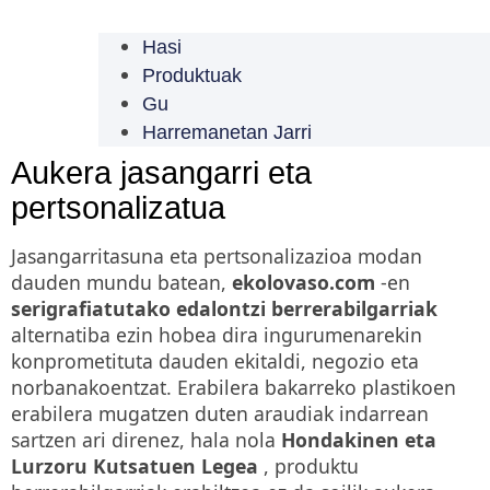
Hasi
Produktuak
Gu
Harremanetan Jarri
Aukera jasangarri eta
pertsonalizatua
Jasangarritasuna eta pertsonalizazioa modan
dauden mundu batean,
ekolovaso.com
-en
serigrafiatutako edalontzi berrerabilgarriak
alternatiba ezin hobea dira ingurumenarekin
konprometituta dauden ekitaldi, negozio eta
norbanakoentzat. Erabilera bakarreko plastikoen
erabilera mugatzen duten araudiak indarrean
sartzen ari direnez, hala nola
Hondakinen eta
Lurzoru Kutsatuen Legea
, produktu