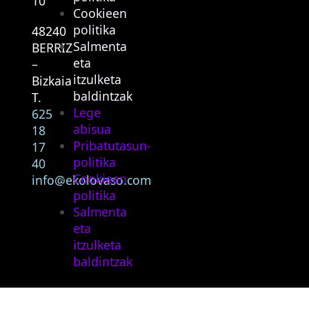
10
Cookieen
politika
48240
Salmenta
BERRIZ
eta
–
itzulketa
Bizkaia
baldintzak
T.
Lege
625
abisua
18
Pribatutasun-
17
politika
40
Cookieen
info@ekolovaso.com
politika
Salmenta
eta
itzulketa
baldintzak