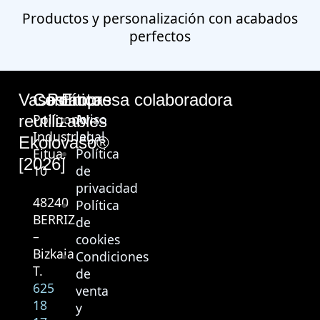
Productos y personalización con acabados
perfectos
Vasos
Contacto
Políticas
Empresa colaboradora
Polígono
Aviso
reutilizables
Industrial
legal
Ekolovaso®
Eitua,
Política
[2026]
10
de
privacidad
48240
Política
BERRIZ
de
–
cookies
Bizkaia
Condiciones
T.
de
625
venta
18
y