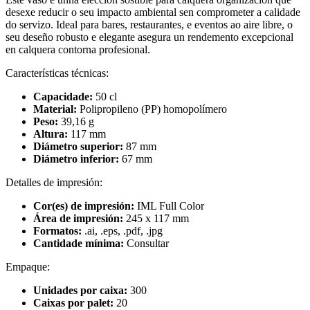
desexe reducir o seu impacto ambiental sen comprometer a calidade
do servizo. Ideal para bares, restaurantes, e eventos ao aire libre, o
seu deseño robusto e elegante asegura un rendemento excepcional
en calquera contorna profesional.
Características técnicas:
Capacidade:
50 cl
Material:
Polipropileno (PP) homopolímero
Peso:
39,16 g
Altura:
117 mm
Diámetro superior:
87 mm
Diámetro inferior:
67 mm
Detalles de impresión:
Cor(es) de impresión:
IML Full Color
Área de impresión:
245 x 117 mm
Formatos:
.ai, .eps, .pdf, .jpg
Cantidade mínima:
Consultar
Empaque:
Unidades por caixa:
300
Caixas por palet:
20