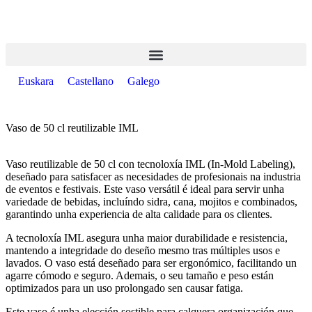
Euskara
Castellano
Galego
Vaso de 50 cl reutilizable IML
Vaso reutilizable de 50 cl con tecnoloxía IML (In-Mold Labeling),
deseñado para satisfacer as necesidades de profesionais na industria
de eventos e festivais. Este vaso versátil é ideal para servir unha
variedade de bebidas, incluíndo sidra, cana, mojitos e combinados,
garantindo unha experiencia de alta calidade para os clientes.
A tecnoloxía IML asegura unha maior durabilidade e resistencia,
mantendo a integridade do deseño mesmo tras múltiples usos e
lavados. O vaso está deseñado para ser ergonómico, facilitando un
agarre cómodo e seguro. Ademais, o seu tamaño e peso están
optimizados para un uso prolongado sen causar fatiga.
Este vaso é unha elección sostible para calquera organización que