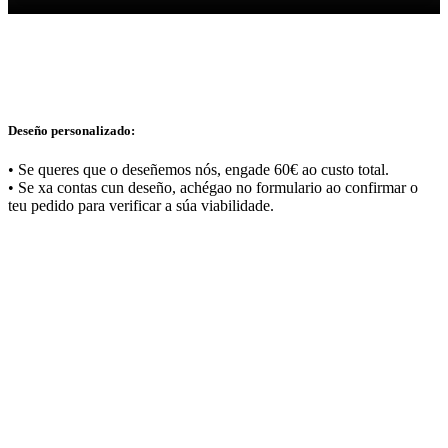
Deseño personalizado:
• Se queres que o deseñemos nós, engade 60€ ao custo total.
• Se xa contas cun deseño, achégao no formulario ao confirmar o
teu pedido para verificar a súa viabilidade.
Plantilla de Impresión
Normas de Impresión
Folla técnica