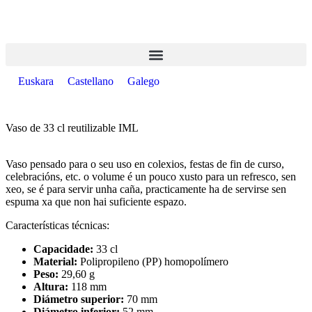
Euskara
Castellano
Galego
Vaso de 33 cl reutilizable IML
Vaso pensado para o seu uso en colexios, festas de fin de curso,
celebracións, etc. o volume é un pouco xusto para un refresco, sen
xeo, se é para servir unha caña, practicamente ha de servirse sen
espuma xa que non hai suficiente espazo.
Características técnicas:
Capacidade:
33 cl
Material:
Polipropileno (PP) homopolímero
Peso:
29,60 g
Altura:
118 mm
Diámetro superior:
70 mm
Diámetro inferior:
52 mm