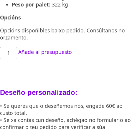
Peso por palet:
322 kg
Opcións
Opcións dispoñibles baixo pedido. Consúltanos no
orzamento.
Vaso
Añade al presupuesto
de
20
cl
reutilizable
IML
cantidade
Deseño personalizado:
• Se queres que o deseñemos nós, engade 60€ ao
custo total.
• Se xa contas cun deseño, achégao no formulario ao
confirmar o teu pedido para verificar a súa