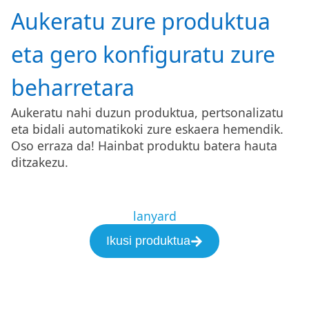
Aukeratu zure produktua
eta gero konfiguratu zure
beharretara
Aukeratu nahi duzun produktua, pertsonalizatu
eta bidali automatikoki zure eskaera hemendik.
Oso erraza da! Hainbat produktu batera hauta
ditzakezu.
lanyard
Ikusi produktua