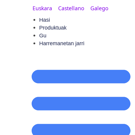
Euskara
Castellano
Galego
Hasi
Produktuak
Gu
Harremanetan jarri