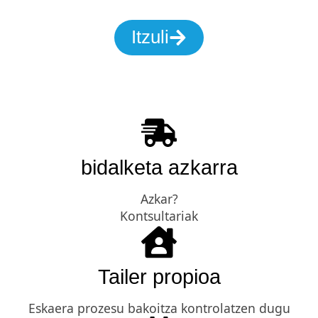
Itzuli
bidalketa azkarra
Azkar?
Kontsultariak
Tailer propioa
Eskaera prozesu bakoitza kontrolatzen dugu