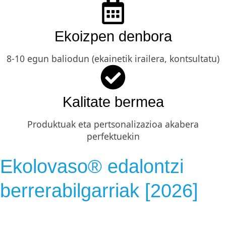
Ekoizpen denbora
8-10 egun baliodun (ekainetik irailera, kontsultatu)
Kalitate bermea
Produktuak eta pertsonalizazioa akabera
perfektuekin
Ekolovaso® edalontzi
berrerabilgarriak [2026]