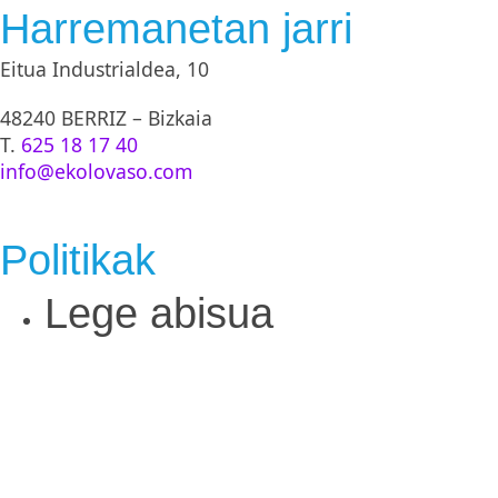
Harremanetan jarri
Eitua Industrialdea, 10
48240 BERRIZ – Bizkaia
T.
625 18 17 40
info@ekolovaso.com
Politikak
Lege abisua
Pribatutasun-politika
Cookieen politika
Salmenta eta itzulketa